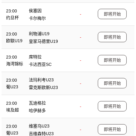
侯塞因
23:00
-
即将开始
约旦杯
卡尔梅尔
利物浦U19
23:00
-
即将开始
欧联U19
皇家马德里U19
席特拉
23:00
-
即将开始
海湾锦标
卡达西亚SC
法玛利考U23
23:00
-
即将开始
葡U23
雷克斯欧斯U23
瓦迪格拉
23:00
-
即将开始
埃及超
哈伊赫多
维塞乌U23
23:00
-
即将开始
葡U23
吉维森特U23