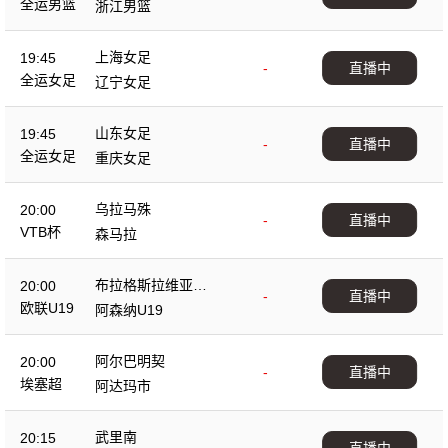
全运男篮
浙江男篮
上海女足
19:45
-
直播中
全运女足
辽宁女足
山东女足
19:45
-
直播中
全运女足
重庆女足
乌拉马殊
20:00
-
直播中
VTB杯
森马拉
布拉格斯拉维亚U1
20:00
-
直播中
9
欧联U19
阿森纳U19
阿尔巴明契
20:00
-
直播中
埃塞超
阿达玛市
武里南
20:15