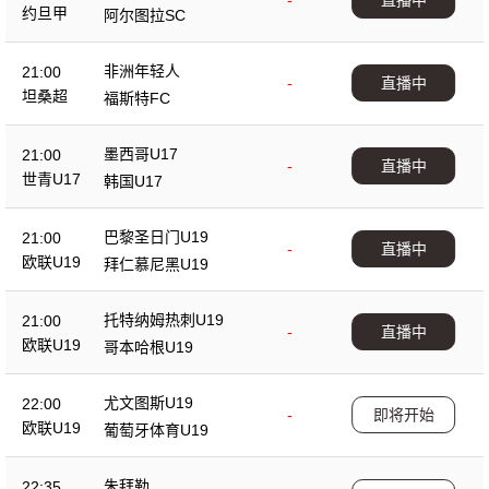
-
直播中
约旦甲
阿尔图拉SC
非洲年轻人
21:00
-
直播中
坦桑超
福斯特FC
墨西哥U17
21:00
-
直播中
世青U17
韩国U17
巴黎圣日门U19
21:00
-
直播中
欧联U19
拜仁慕尼黑U19
托特纳姆热刺U19
21:00
-
直播中
欧联U19
哥本哈根U19
尤文图斯U19
22:00
-
即将开始
欧联U19
葡萄牙体育U19
朱拜勒
22:35