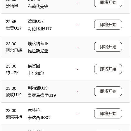
-
即将开始
沙地甲
布赖代先锋
德国U17
22:45
-
即将开始
世青U17
哥伦比亚U17
埃格纳蒂亚
23:00
-
即将开始
阿尔巴超
维拉斯尼亚
侯塞因
23:00
-
即将开始
约旦杯
卡尔梅尔
利物浦U19
23:00
-
即将开始
欧联U19
皇家马德里U19
席特拉
23:00
-
即将开始
海湾锦标
卡达西亚SC