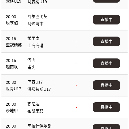
9
欧联U19
阿森纳U19
阿尔巴明契
20:00
-
直播中
埃塞超
阿达玛市
武里南
20:15
-
直播中
亚冠精英
上海海港
河内
20:15
-
直播中
越南联
甫宪
巴西U17
20:30
-
直播中
世青U17
洪都拉斯U17
积尼达
20:30
-
直播中
沙地甲
布凯里耶
杰拉什俱乐部
20:30