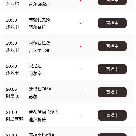
-
直播中
东亚超
首尔SK骑士
布赖代先锋
20:30
-
直播中
沙地甲
阿尔乌拉
阿尔兹拉费
20:30
-
直播中
沙地甲
吉达里比亚
积尼达
20:40
-
直播中
沙地甲
阿尔泰
沙巴柏OMA
20:55
-
直播中
阿曼联
苏尔
伊蒂哈德卡尔巴
21:00
-
直播中
阿联酋超
迪拜祈祷
阿拉比科威特
21:10