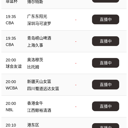
菲篮杯
博尔特斯
广东东阳光
19:35
-
直播中
CBA
深圳马可波罗
青岛崂山啤酒
19:35
-
直播中
CBA
上海久事
奥洛穆茨
20:00
-
直播中
球会友谊
比托姆
新疆天山女篮
20:00
-
直播中
WCBA
四川蜀道远达女篮
香港金牛
20:00
-
直播中
NBL
江西鲸裕清酒
港东区
20:10