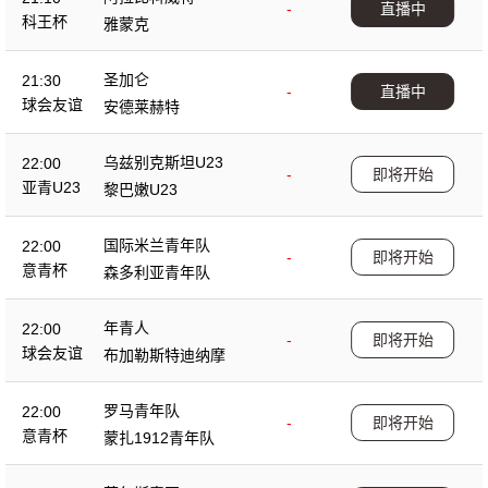
-
直播中
科王杯
雅蒙克
圣加仑
21:30
-
直播中
球会友谊
安德莱赫特
乌兹别克斯坦U23
22:00
-
即将开始
亚青U23
黎巴嫩U23
国际米兰青年队
22:00
-
即将开始
意青杯
森多利亚青年队
年青人
22:00
-
即将开始
球会友谊
布加勒斯特迪纳摩
罗马青年队
22:00
-
即将开始
意青杯
蒙扎1912青年队