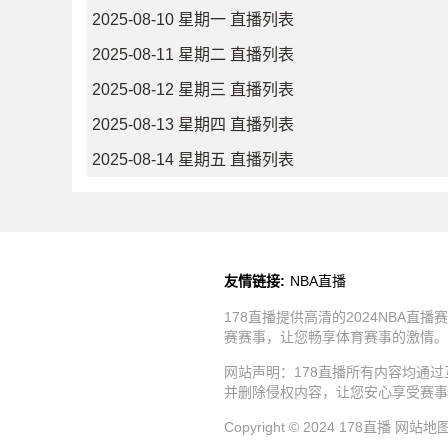
2025-08-10 星期一 直播列表
2025-08-11 星期二 直播列表
2025-08-12 星期三 直播列表
2025-08-13 星期四 直播列表
2025-08-14 星期五 直播列表
友情链接:
NBA直播
178直播提供高清的2024NBA直
赛赛事，让您畅享体育赛事的激情。
网站声明：178直播所有内容均通
并删除侵权内容，让您安心享受赛事
Copyright © 2024 178直播
网站地