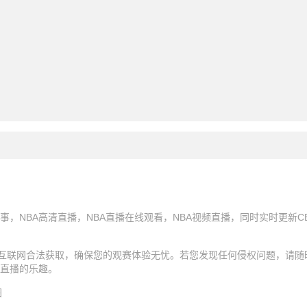
播赛事，NBA高清直播，NBA直播在线观看，NBA视频直播，同时实时更新CB
过互联网合法获取，确保您的观赛体验无忧。若您发现任何侵权问题，请随
直播的乐趣。
图