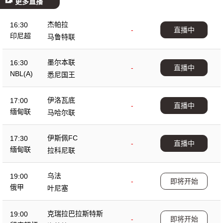
更多直播
杰帕拉
16:30
-
直播中
印尼超
马鲁特联
墨尔本联
16:30
-
直播中
NBL(A)
悉尼国王
伊洛瓦底
17:00
-
直播中
缅甸联
马哈尔联
伊斯佩FC
17:30
-
直播中
缅甸联
拉科尼联
乌法
19:00
-
即将开始
俄甲
叶尼塞
克瑞拉巴拉斯特斯
19:00
-
即将开始