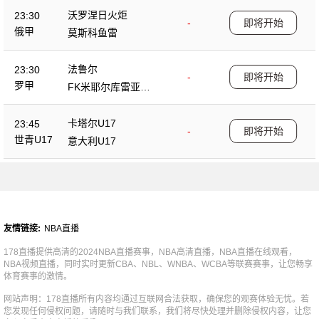
沃罗涅日火炬
23:30
-
即将开始
俄甲
莫斯科鱼雷
法鲁尔
23:30
-
即将开始
罗甲
FK米耶尔库雷亚丘
克
卡塔尔U17
23:45
-
即将开始
世青U17
意大利U17
友情链接:
NBA直播
178直播提供高清的2024NBA直播赛事，NBA高清直播，NBA直播在线观看，
NBA视频直播，同时实时更新CBA、NBL、WNBA、WCBA等联赛赛事，让您畅享
体育赛事的激情。
网站声明：178直播所有内容均通过互联网合法获取，确保您的观赛体验无忧。若
您发现任何侵权问题，请随时与我们联系，我们将尽快处理并删除侵权内容，让您