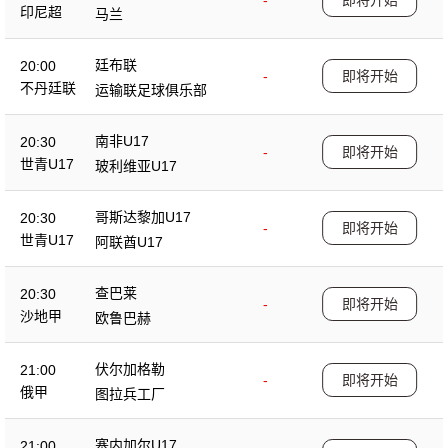
-
即将开始
印尼超
马兰
廷布联
20:00
-
即将开始
不丹廷联
运输联足球俱乐部
南非U17
20:30
-
即将开始
世青U17
玻利维亚U17
哥斯达黎加U17
20:30
-
即将开始
世青U17
阿联酋U17
查巴莱
20:30
-
即将开始
沙地甲
欧鲁巴赫
伏尔加格勒
21:00
-
即将开始
俄甲
图拉兵工厂
塞内加尔U17
21:00