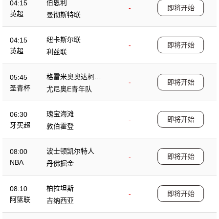
伯恩利
04:15
-
即将开始
英超
曼彻斯特联
纽卡斯尔联
04:15
-
即将开始
英超
利兹联
格雷米奥奥达柯青
05:45
-
即将开始
年队
圣青杯
尤尼奥E青年队
瑰宝海滩
06:30
-
即将开始
牙买超
敦伯霍登
波士顿凯尔特人
08:00
-
即将开始
NBA
丹佛掘金
柏拉坦斯
08:10
-
即将开始
阿篮联
吉纳西亚