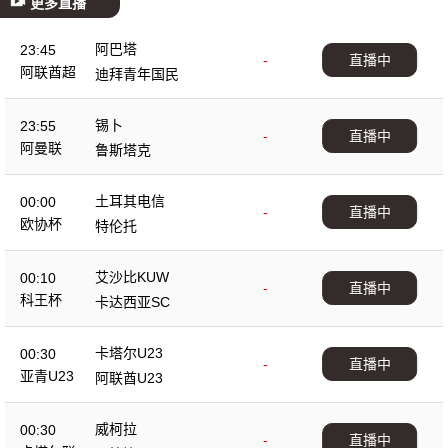
更多直播
阿巴塔
23:45
-
直播中
阿联酋超
迪拜青年国民
锡卜
23:55
-
直播中
阿曼联
鲁斯塔克
土耳其电信
00:00
-
直播中
欧协杯
特伦托
艾沙比KUW
00:10
-
直播中
科王杯
卡达西亚SC
卡塔尔U23
00:30
-
直播中
亚青U23
阿联酋U23
威柯拉
00:30
-
直播中