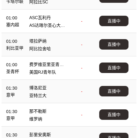
卡塔尔联
阿拉比SC
ASC瓦利丹
01:00
-
直播中
塞内超
AS达喀尔圣心大教
堂
塔拉萨纳
01:00
-
直播中
利比亚甲
阿比拉舍哈
费罗维亚里亚青年
01:00
-
直播中
队
圣青杯
美国RJ青年队
博洛尼亚
01:30
-
直播中
意甲
亚特兰大
那不勒斯
01:30
-
直播中
意甲
维罗纳
彭里安奧斯
01:30