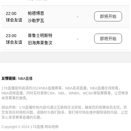
帕德博恩
22:00
-
即将开始
球会友谊
沙勒罗瓦
普鲁士明斯特
23:00
-
即将开始
球会友谊
旧海弗莱鲁汶
友情链接:
NBA直播
178直播提供高清的2024NBA直播赛事，NBA高清直播，NBA直播在线观看，
NBA视频直播，同时实时更新CBA、NBL、WNBA、WCBA等联赛赛事，让您畅享
体育赛事的激情。
网站声明：178直播所有内容均通过互联网合法获取，确保您的观赛体验无忧。若
您发现任何侵权问题，请随时与我们联系，我们将尽快处理并删除侵权内容，让您
安心享受赛事直播的乐趣。
Copyright © 2024 178直播
网站地图