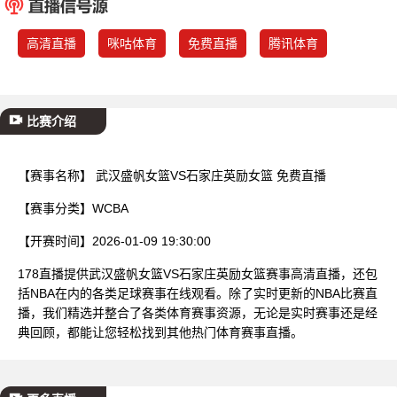
已结束
高清直播
咪咕体育
免费直播
腾讯体育
比赛介绍
【赛事名称】
武汉盛帆女篮VS石家庄英励女篮 免费直播
【赛事分类】
WCBA
【开赛时间】
2026-01-09 19:30:00
178直播提供武汉盛帆女篮VS石家庄英励女篮赛事高清直播，还包
括NBA在内的各类足球赛事在线观看。除了实时更新的NBA比赛直
播，我们精选并整合了各类体育赛事资源，无论是实时赛事还是经
典回顾，都能让您轻松找到其他热门体育赛事直播。