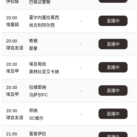
伊拉联
巴格达警察
夏尔内塞拉莱西
20:00
-
直播中
埃塞超
尚文利阿尔西
希根
20:00
-
直播中
球会友谊
耶拿
埃及电信
20:30
-
直播中
埃及甲
奥林比亚艾卡纳
拉维耶纳
20:30
-
直播中
埃及甲
马萨尔FC
邦纳
20:30
-
直播中
球会友谊
SC维尔
富查伊拉
21:00