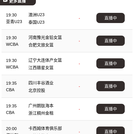
更多直播
澳洲U23
19:30
-
直播中
亚青U23
泰国U23
河南豫光金铅女篮
19:30
-
直播中
WCBA
合肥文旅女篮
辽宁大连体产女篮
19:30
-
直播中
WCBA
江西赣星女篮
四川丰谷酒业
19:35
-
直播中
CBA
北京控股
广州朗肽海本
19:35
-
直播中
CBA
浙江稠州金租
卡西姆体育俱乐部
20:00
-
直播中