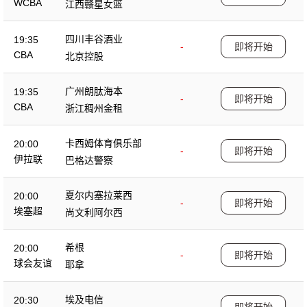
WCBA
江西赣星女篮
四川丰谷酒业
19:35
-
即将开始
CBA
北京控股
广州朗肽海本
19:35
-
即将开始
CBA
浙江稠州金租
卡西姆体育俱乐部
20:00
-
即将开始
伊拉联
巴格达警察
夏尔内塞拉莱西
20:00
-
即将开始
埃塞超
尚文利阿尔西
希根
20:00
-
即将开始
球会友谊
耶拿
埃及电信
20:30