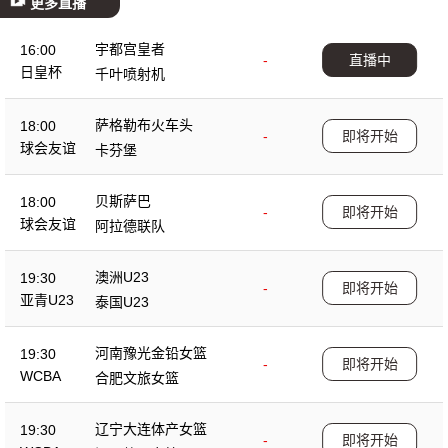
更多直播
宇都宫皇者
16:00
-
直播中
日皇杯
千叶喷射机
萨格勒布火车头
18:00
-
即将开始
球会友谊
卡芬堡
贝斯萨巴
18:00
-
即将开始
球会友谊
阿拉德联队
澳洲U23
19:30
-
即将开始
亚青U23
泰国U23
河南豫光金铅女篮
19:30
-
即将开始
WCBA
合肥文旅女篮
辽宁大连体产女篮
19:30
-
即将开始