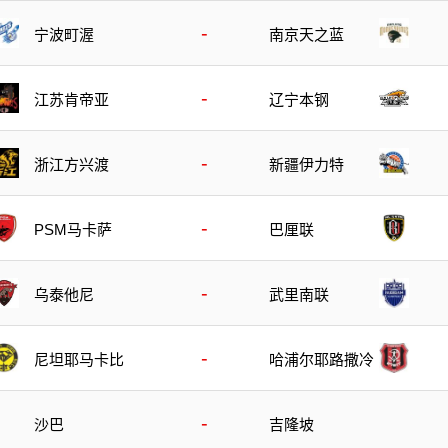
-
宁波町渥
南京天之蓝
-
江苏肯帝亚
辽宁本钢
-
浙江方兴渡
新疆伊力特
-
PSM马卡萨
巴厘联
-
乌泰他尼
武里南联
-
尼坦耶马卡比
哈浦尔耶路撒冷
-
沙巴
吉隆坡