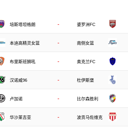
-
培斯塔坦格朗
婆罗洲FC
-
本迪高精灵女篮
南侧女篮
-
布里斯班狮吼
奥克兰FC
-
汉诺威96
杜伊斯堡
-
卢加诺
比尔森胜利
-
华沙莱吉亚
波贡马佐维克