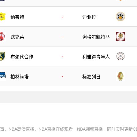
-
纳弗特
迪亚拉
-
默克莱
谢格尔凯特马
-
布赖代合作
利雅得青年人
-
柏林赫塔
标准列日
播赛事，NBA高清直播，NBA直播在线观看，NBA视频直播，同时实时更新CB