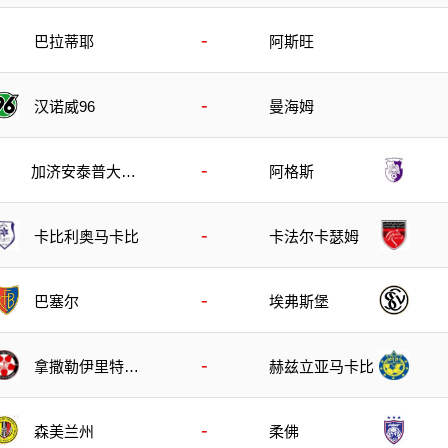
-
巴拉蒂耶
阿斯旺
-
汉诺威96
曼海姆
-
加济安泰普大都
阿格斯
会
-
卡比利奥马卡比
卡法尔卡瑟姆
-
巴塞尔
埃弗斯堡
-
拿撒勒伊里特夏
赫兹立亚马卡比
普尔
-
森美兰州
柔佛