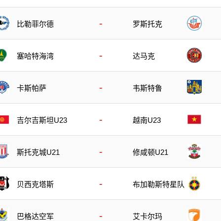
-
比勒菲尔德
罗斯托克
-
塞哈特海湾
达马克
-
卡斯帕萨
韦斯特鲁
-
吉尔吉斯坦U23
越南U23
-
斯托克城U21
修咸顿U21
-
贝西克塔斯
布加勒斯特星队
-
巴格达空军
艾卡尔玛