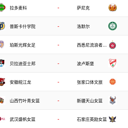
-
拉多麦科
萨尼克
-
普斯卡什学院
洛默尔
-
珀斯光辉女足
西悉尼流浪者女
足
-
贝拉迪亚士邦
波卢斯堡
-
安徽皖江龙
张家口体文旅
-
山西竹叶青女篮
新疆天山女篮
-
武汉盛帆女篮
石家庄英励女篮