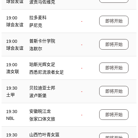
球会友谊
波贡马佐维克
拉多麦科
19:00
-
即将开始
球会友谊
萨尼克
普斯卡什学院
19:00
-
即将开始
球会友谊
洛默尔
珀斯光辉女足
19:00
-
即将开始
澳女联
西悉尼流浪者女足
贝拉迪亚士邦
19:30
-
即将开始
土甲
波卢斯堡
安徽皖江龙
19:30
-
即将开始
NBL
张家口体文旅
山西竹叶青女篮
19:30