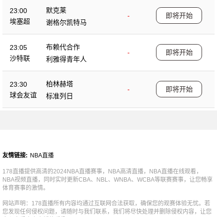
默克莱
23:00
-
即将开始
埃塞超
谢格尔凯特马
布赖代合作
23:05
-
即将开始
沙特联
利雅得青年人
柏林赫塔
23:30
-
即将开始
球会友谊
标准列日
友情链接:
NBA直播
178直播提供高清的2024NBA直播赛事，NBA高清直播，NBA直播在线观看，
NBA视频直播，同时实时更新CBA、NBL、WNBA、WCBA等联赛赛事，让您畅享
体育赛事的激情。
网站声明：178直播所有内容均通过互联网合法获取，确保您的观赛体验无忧。若
您发现任何侵权问题，请随时与我们联系，我们将尽快处理并删除侵权内容，让您